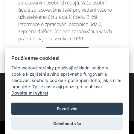
zpracováním osobních údajů. Vaše osobní
údaje zpracováváme také pro vedení vašeho
uživatelského účtu a další účely. Bližší
informace o zpracování osobních údajů,
zejména dalších účelech zpracování a vašich
právech, najdete v sekci
GDPR
.
Používáme cookies!
Tyto webové stránky používají základní soubory
cookie k zajištění svého správného fungování a
sledovací soubory cookie k pochopení toho, jak s nimi
Na hlavní web
pracujete. Ty se nastavují pouze po souhlasu.
Dovolte mi vybrat
Povolit vše
Odmítnout vše
Vytváří
StudioMC
na systému
PublicMC
s podporou
MediaMC
| ©
PublicMC 2005 - 2026